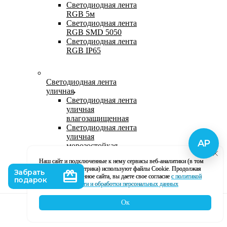
Светодиодная лента
RGB 5м
Светодиодная лента
RGB SMD 5050
Светодиодная лента
RGB IP65
Светодиодная лента
уличная
Светодиодная лента
уличная
влагозащищенная
Светодиодная лента
уличная
морозостойкая
Уличная
Наш сайт и подключенные к нему сервисы веб-аналитики (в том
светодиодная лента
числе, Яндекс Метрика) используют файлы Cookie. Продолжая
220В
использование данное сайта, вы даете свое согласие
с политикой
Светодиодная лента
кофиденциальности и обработки персональных данных
уличная в силиконе
Ок
Каталог
Корзина
Контакты
Профиль
Влагозащищенная лента