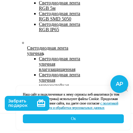
Светодиодная лента
RGB 5м
Светодиодная лента
RGB SMD 5050
Светодиодная лента
RGB IP65
Светодиодная лента
уличная
Светодиодная лента
уличная
влагозащищенная
Светодиодная лента
уличная
морозостойкая
Уличная
Наш сайт и подключенные к нему сервисы веб-аналитики (в том
светодиодная лента
числе, Яндекс Метрика) используют файлы Cookie. Продолжая
220В
использование данное сайта, вы даете свое согласие
с политикой
Светодиодная лента
кофиденциальности и обработки персональных данных
уличная в силиконе
Ок
Каталог
Корзина
Контакты
Профиль
Влагозащищенная лента