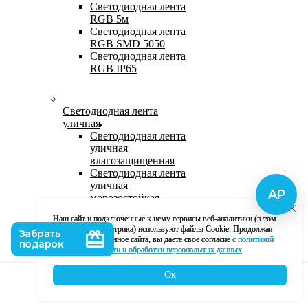
Светодиодная лента
RGB 5м
Светодиодная лента
RGB SMD 5050
Светодиодная лента
RGB IP65
Светодиодная лента
уличная
Светодиодная лента
уличная
влагозащищенная
Светодиодная лента
уличная
морозостойкая
Уличная
Наш сайт и подключенные к нему сервисы веб-аналитики (в том
светодиодная лента
числе, Яндекс Метрика) используют файлы Cookie. Продолжая
220В
использование данное сайта, вы даете свое согласие
с политикой
Светодиодная лента
кофиденциальности и обработки персональных данных
уличная в силиконе
Ок
Каталог
Корзина
Контакты
Профиль
Влагозащищенная лента