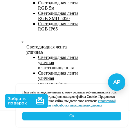
Светодиодная лента
RGB 5м
Светодиодная лента
RGB SMD 5050
Светодиодная лента
RGB IP65
Светодиодная лента
уличная
Светодиодная лента
уличная
влагозащищенная
Светодиодная лента
уличная
морозостойкая
Уличная
Наш сайт и подключенные к нему сервисы веб-аналитики (в том
светодиодная лента
числе, Яндекс Метрика) используют файлы Cookie. Продолжая
220В
использование данное сайта, вы даете свое согласие
с политикой
Светодиодная лента
кофиденциальности и обработки персональных данных
уличная в силиконе
Ок
Каталог
Корзина
Контакты
Профиль
Влагозащищенная лента