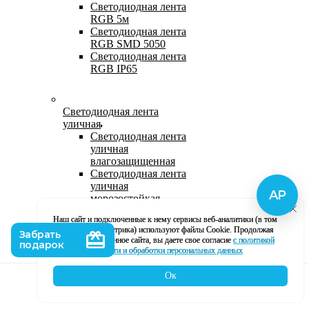
Светодиодная лента
RGB 5м
Светодиодная лента
RGB SMD 5050
Светодиодная лента
RGB IP65
Светодиодная лента
уличная
Светодиодная лента
уличная
влагозащищенная
Светодиодная лента
уличная
морозостойкая
Уличная
Наш сайт и подключенные к нему сервисы веб-аналитики (в том
светодиодная лента
числе, Яндекс Метрика) используют файлы Cookie. Продолжая
220В
использование данное сайта, вы даете свое согласие
с политикой
Светодиодная лента
кофиденциальности и обработки персональных данных
уличная в силиконе
Ок
Каталог
Корзина
Контакты
Профиль
Влагозащищенная лента