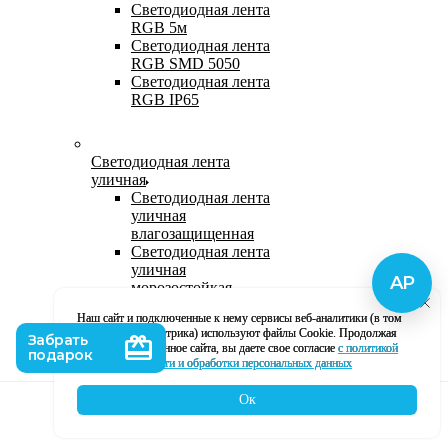
Светодиодная лента
RGB 5м
Светодиодная лента
RGB SMD 5050
Светодиодная лента
RGB IP65
Светодиодная лента
уличная
Светодиодная лента
уличная
влагозащищенная
Светодиодная лента
уличная
морозостойкая
Уличная
Наш сайт и подключенные к нему сервисы веб-аналитики (в том
светодиодная лента
числе, Яндекс Метрика) используют файлы Cookie. Продолжая
220В
использование данное сайта, вы даете свое согласие
с политикой
Светодиодная лента
кофиденциальности и обработки персональных данных
уличная в силиконе
Ок
Каталог
Корзина
Контакты
Профиль
Влагозащищенная лента