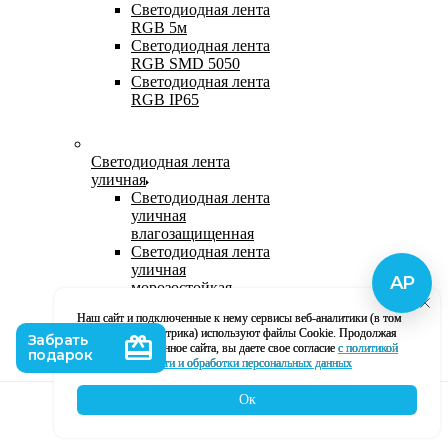
Светодиодная лента
RGB 5м
Светодиодная лента
RGB SMD 5050
Светодиодная лента
RGB IP65
Светодиодная лента
уличная
Светодиодная лента
уличная
влагозащищенная
Светодиодная лента
уличная
морозостойкая
Уличная
Наш сайт и подключенные к нему сервисы веб-аналитики (в том
светодиодная лента
числе, Яндекс Метрика) используют файлы Cookie. Продолжая
220В
использование данное сайта, вы даете свое согласие
с политикой
Светодиодная лента
кофиденциальности и обработки персональных данных
уличная в силиконе
Ок
Каталог
Корзина
Контакты
Профиль
Влагозащищенная лента