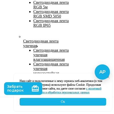
Светодиодная лента
RGB 5м
Светодиодная лента
RGB SMD 5050
Светодиодная лента
RGB IP65
Светодиодная лента
уличная
Светодиодная лента
уличная
влагозащищенная
Светодиодная лента
уличная
морозостойкая
Уличная
Наш сайт и подключенные к нему сервисы веб-аналитики (в том
светодиодная лента
числе, Яндекс Метрика) используют файлы Cookie. Продолжая
220В
использование данное сайта, вы даете свое согласие
с политикой
Светодиодная лента
кофиденциальности и обработки персональных данных
уличная в силиконе
Ок
Каталог
Корзина
Контакты
Профиль
Влагозащищенная лента