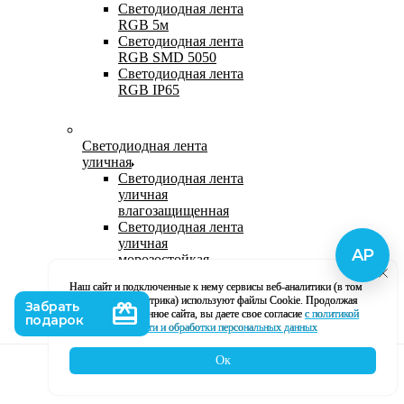
Светодиодная лента
RGB 5м
Светодиодная лента
RGB SMD 5050
Светодиодная лента
RGB IP65
Светодиодная лента
уличная
Светодиодная лента
уличная
влагозащищенная
Светодиодная лента
уличная
морозостойкая
Уличная
Наш сайт и подключенные к нему сервисы веб-аналитики (в том
светодиодная лента
числе, Яндекс Метрика) используют файлы Cookie. Продолжая
220В
использование данное сайта, вы даете свое согласие
с политикой
Светодиодная лента
кофиденциальности и обработки персональных данных
уличная в силиконе
Ок
Каталог
Корзина
Контакты
Профиль
Влагозащищенная лента