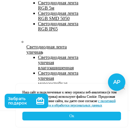
Светодиодная лента
RGB 5м
Светодиодная лента
RGB SMD 5050
Светодиодная лента
RGB IP65
Светодиодная лента
уличная
Светодиодная лента
уличная
влагозащищенная
Светодиодная лента
уличная
морозостойкая
Уличная
Наш сайт и подключенные к нему сервисы веб-аналитики (в том
светодиодная лента
числе, Яндекс Метрика) используют файлы Cookie. Продолжая
220В
использование данное сайта, вы даете свое согласие
с политикой
Светодиодная лента
кофиденциальности и обработки персональных данных
уличная в силиконе
Ок
Каталог
Корзина
Контакты
Профиль
Влагозащищенная лента