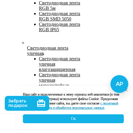
Светодиодная лента
RGB 5м
Светодиодная лента
RGB SMD 5050
Светодиодная лента
RGB IP65
Светодиодная лента
уличная
Светодиодная лента
уличная
влагозащищенная
Светодиодная лента
уличная
морозостойкая
Уличная
Наш сайт и подключенные к нему сервисы веб-аналитики (в том
светодиодная лента
числе, Яндекс Метрика) используют файлы Cookie. Продолжая
220В
использование данное сайта, вы даете свое согласие
с политикой
Светодиодная лента
кофиденциальности и обработки персональных данных
уличная в силиконе
Ок
Каталог
Корзина
Контакты
Профиль
Влагозащищенная лента