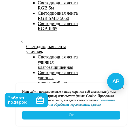
Светодиодная лента
RGB 5м
Светодиодная лента
RGB SMD 5050
Светодиодная лента
RGB IP65
Светодиодная лента
уличная
Светодиодная лента
уличная
влагозащищенная
Светодиодная лента
уличная
морозостойкая
Уличная
Наш сайт и подключенные к нему сервисы веб-аналитики (в том
светодиодная лента
числе, Яндекс Метрика) используют файлы Cookie. Продолжая
220В
использование данное сайта, вы даете свое согласие
с политикой
Светодиодная лента
кофиденциальности и обработки персональных данных
уличная в силиконе
Ок
Каталог
Корзина
Контакты
Профиль
Влагозащищенная лента