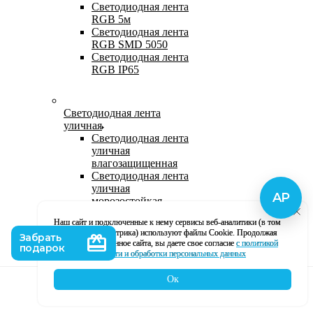
Светодиодная лента
RGB 5м
Светодиодная лента
RGB SMD 5050
Светодиодная лента
RGB IP65
Светодиодная лента
уличная
Светодиодная лента
уличная
влагозащищенная
Светодиодная лента
уличная
морозостойкая
Уличная
Наш сайт и подключенные к нему сервисы веб-аналитики (в том
светодиодная лента
числе, Яндекс Метрика) используют файлы Cookie. Продолжая
220В
использование данное сайта, вы даете свое согласие
с политикой
Светодиодная лента
кофиденциальности и обработки персональных данных
уличная в силиконе
Ок
Каталог
Корзина
Контакты
Профиль
Влагозащищенная лента