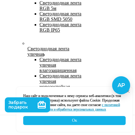
Светодиодная лента
RGB 5м
Светодиодная лента
RGB SMD 5050
Светодиодная лента
RGB IP65
Светодиодная лента
уличная
Светодиодная лента
уличная
влагозащищенная
Светодиодная лента
уличная
морозостойкая
Уличная
Наш сайт и подключенные к нему сервисы веб-аналитики (в том
светодиодная лента
числе, Яндекс Метрика) используют файлы Cookie. Продолжая
220В
использование данное сайта, вы даете свое согласие
с политикой
Светодиодная лента
кофиденциальности и обработки персональных данных
уличная в силиконе
Ок
Каталог
Корзина
Контакты
Профиль
Влагозащищенная лента