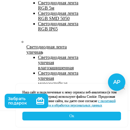
Светодиодная лента
RGB 5м
Светодиодная лента
RGB SMD 5050
Светодиодная лента
RGB IP65
Светодиодная лента
уличная
Светодиодная лента
уличная
влагозащищенная
Светодиодная лента
уличная
морозостойкая
Уличная
Наш сайт и подключенные к нему сервисы веб-аналитики (в том
светодиодная лента
числе, Яндекс Метрика) используют файлы Cookie. Продолжая
220В
использование данное сайта, вы даете свое согласие
с политикой
Светодиодная лента
кофиденциальности и обработки персональных данных
уличная в силиконе
Ок
Каталог
Корзина
Контакты
Профиль
Влагозащищенная лента