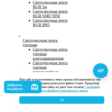
Светодиодная лента
RGB 5м
Светодиодная лента
RGB SMD 5050
Светодиодная лента
RGB IP65
Светодиодная лента
уличная
Светодиодная лента
уличная
влагозащищенная
Светодиодная лента
уличная
морозостойкая
Уличная
Наш сайт и подключенные к нему сервисы веб-аналитики (в том
светодиодная лента
числе, Яндекс Метрика) используют файлы Cookie. Продолжая
220В
использование данное сайта, вы даете свое согласие
с политикой
Светодиодная лента
кофиденциальности и обработки персональных данных
уличная в силиконе
Ок
Каталог
Корзина
Контакты
Профиль
Влагозащищенная лента