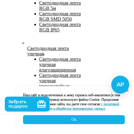
Светодиодная лента
RGB 5м
Светодиодная лента
RGB SMD 5050
Светодиодная лента
RGB IP65
Светодиодная лента
уличная
Светодиодная лента
уличная
влагозащищенная
Светодиодная лента
уличная
морозостойкая
Уличная
Наш сайт и подключенные к нему сервисы веб-аналитики (в том
светодиодная лента
числе, Яндекс Метрика) используют файлы Cookie. Продолжая
220В
использование данное сайта, вы даете свое согласие
с политикой
Светодиодная лента
кофиденциальности и обработки персональных данных
уличная в силиконе
Ок
Каталог
Корзина
Контакты
Профиль
Влагозащищенная лента