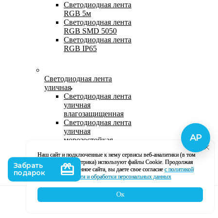
Светодиодная лента
RGB 5м
Светодиодная лента
RGB SMD 5050
Светодиодная лента
RGB IP65
Светодиодная лента
уличная
Светодиодная лента
уличная
влагозащищенная
Светодиодная лента
уличная
морозостойкая
Уличная
Наш сайт и подключенные к нему сервисы веб-аналитики (в том
светодиодная лента
числе, Яндекс Метрика) используют файлы Cookie. Продолжая
220В
использование данное сайта, вы даете свое согласие
с политикой
Светодиодная лента
кофиденциальности и обработки персональных данных
уличная в силиконе
Ок
Каталог
Корзина
Контакты
Профиль
Влагозащищенная лента