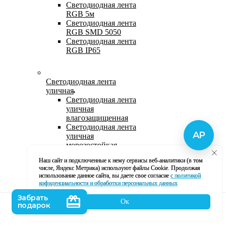
Светодиодная лента
RGB 5м
Светодиодная лента
RGB SMD 5050
Светодиодная лента
RGB IP65
Светодиодная лента
уличная
Светодиодная лента
уличная
влагозащищенная
Светодиодная лента
уличная
морозостойкая
Уличная
Наш сайт и подключенные к нему сервисы веб-аналитики (в том
светодиодная лента
числе, Яндекс Метрика) используют файлы Cookie. Продолжая
220В
использование данное сайта, вы даете свое согласие
с политикой
Светодиодная лента
кофиденциальности и обработки персональных данных
уличная в силиконе
Ок
Каталог
Корзина
Контакты
Профиль
Влагозащищенная лента