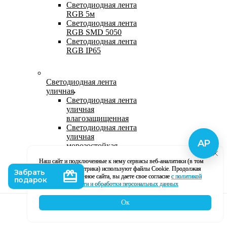
Светодиодная лента
RGB 5м
Светодиодная лента
RGB SMD 5050
Светодиодная лента
RGB IP65
Светодиодная лента
уличная
Светодиодная лента
уличная
влагозащищенная
Светодиодная лента
уличная
морозостойкая
Уличная
Наш сайт и подключенные к нему сервисы веб-аналитики (в том
светодиодная лента
числе, Яндекс Метрика) используют файлы Cookie. Продолжая
220В
использование данное сайта, вы даете свое согласие
с политикой
Светодиодная лента
кофиденциальности и обработки персональных данных
уличная в силиконе
Ок
Каталог
Корзина
Контакты
Профиль
Влагозащищенная лента