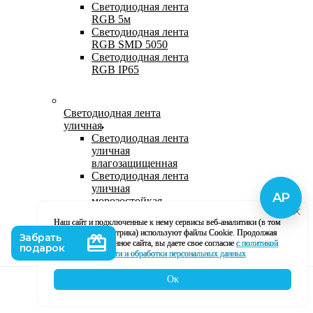
Светодиодная лента
RGB 5м
Светодиодная лента
RGB SMD 5050
Светодиодная лента
RGB IP65
Светодиодная лента
уличная
Светодиодная лента
уличная
влагозащищенная
Светодиодная лента
уличная
морозостойкая
Уличная
Наш сайт и подключенные к нему сервисы веб-аналитики (в том
светодиодная лента
числе, Яндекс Метрика) используют файлы Cookie. Продолжая
220В
использование данное сайта, вы даете свое согласие
с политикой
Светодиодная лента
кофиденциальности и обработки персональных данных
уличная в силиконе
Ок
Каталог
Корзина
Контакты
Профиль
Влагозащищенная лента