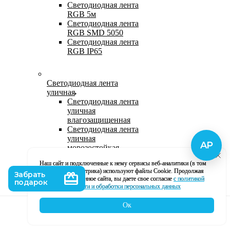
Светодиодная лента
RGB 5м
Светодиодная лента
RGB SMD 5050
Светодиодная лента
RGB IP65
Светодиодная лента
уличная
Светодиодная лента
уличная
влагозащищенная
Светодиодная лента
уличная
морозостойкая
Уличная
Наш сайт и подключенные к нему сервисы веб-аналитики (в том
светодиодная лента
числе, Яндекс Метрика) используют файлы Cookie. Продолжая
220В
использование данное сайта, вы даете свое согласие
с политикой
Светодиодная лента
кофиденциальности и обработки персональных данных
уличная в силиконе
Ок
Каталог
Корзина
Контакты
Профиль
Влагозащищенная лента