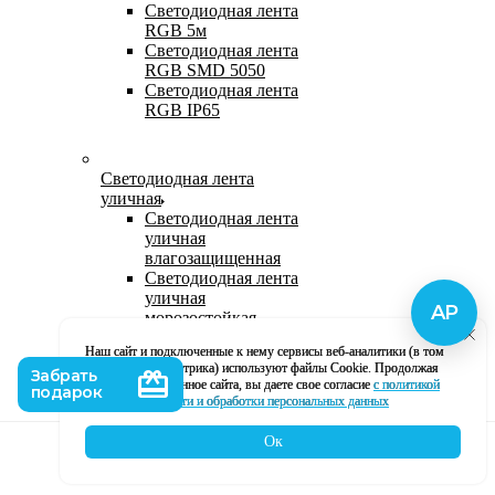
Светодиодная лента
RGB 5м
Светодиодная лента
RGB SMD 5050
Светодиодная лента
RGB IP65
Светодиодная лента
уличная
Светодиодная лента
уличная
влагозащищенная
Светодиодная лента
уличная
морозостойкая
Уличная
Наш сайт и подключенные к нему сервисы веб-аналитики (в том
светодиодная лента
числе, Яндекс Метрика) используют файлы Cookie. Продолжая
220В
использование данное сайта, вы даете свое согласие
с политикой
Светодиодная лента
кофиденциальности и обработки персональных данных
уличная в силиконе
Ок
Каталог
Корзина
Контакты
Профиль
Влагозащищенная лента