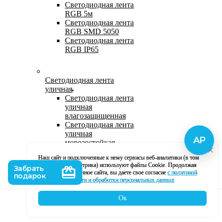
Светодиодная лента
RGB 5м
Светодиодная лента
RGB SMD 5050
Светодиодная лента
RGB IP65
Светодиодная лента
уличная
Светодиодная лента
уличная
влагозащищенная
Светодиодная лента
уличная
морозостойкая
Уличная
Наш сайт и подключенные к нему сервисы веб-аналитики (в том
светодиодная лента
числе, Яндекс Метрика) используют файлы Cookie. Продолжая
220В
использование данное сайта, вы даете свое согласие
с политикой
Светодиодная лента
кофиденциальности и обработки персональных данных
уличная в силиконе
Ок
Каталог
Корзина
Контакты
Профиль
Влагозащищенная лента