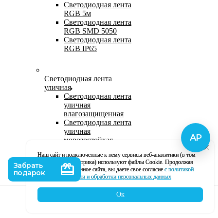
Светодиодная лента
RGB 5м
Светодиодная лента
RGB SMD 5050
Светодиодная лента
RGB IP65
Светодиодная лента
уличная
Светодиодная лента
уличная
влагозащищенная
Светодиодная лента
уличная
морозостойкая
Уличная
Наш сайт и подключенные к нему сервисы веб-аналитики (в том
светодиодная лента
числе, Яндекс Метрика) используют файлы Cookie. Продолжая
220В
использование данное сайта, вы даете свое согласие
с политикой
Светодиодная лента
кофиденциальности и обработки персональных данных
уличная в силиконе
Ок
Каталог
Корзина
Контакты
Профиль
Влагозащищенная лента