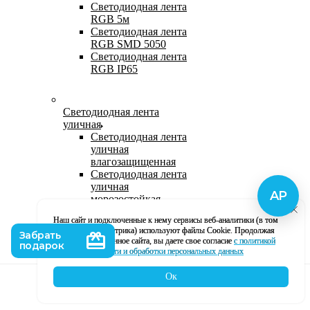
Светодиодная лента
RGB 5м
Светодиодная лента
RGB SMD 5050
Светодиодная лента
RGB IP65
Светодиодная лента
уличная
Светодиодная лента
уличная
влагозащищенная
Светодиодная лента
уличная
морозостойкая
Уличная
Наш сайт и подключенные к нему сервисы веб-аналитики (в том
светодиодная лента
числе, Яндекс Метрика) используют файлы Cookie. Продолжая
220В
использование данное сайта, вы даете свое согласие
с политикой
Светодиодная лента
кофиденциальности и обработки персональных данных
уличная в силиконе
Ок
Каталог
Корзина
Контакты
Профиль
Влагозащищенная лента