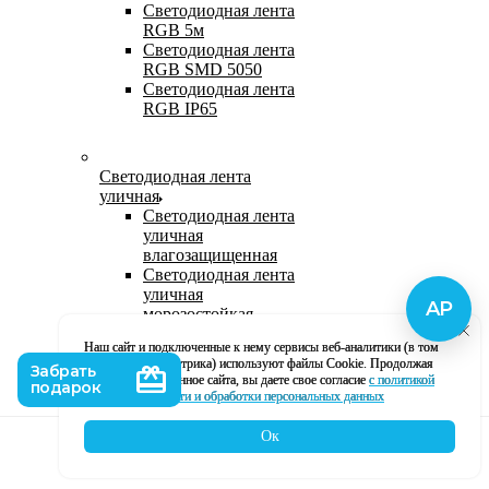
Светодиодная лента
RGB 5м
Светодиодная лента
RGB SMD 5050
Светодиодная лента
RGB IP65
Светодиодная лента
уличная
Светодиодная лента
уличная
влагозащищенная
Светодиодная лента
уличная
морозостойкая
Уличная
Наш сайт и подключенные к нему сервисы веб-аналитики (в том
светодиодная лента
числе, Яндекс Метрика) используют файлы Cookie. Продолжая
220В
использование данное сайта, вы даете свое согласие
с политикой
Светодиодная лента
кофиденциальности и обработки персональных данных
уличная в силиконе
Ок
Каталог
Корзина
Контакты
Профиль
Влагозащищенная лента