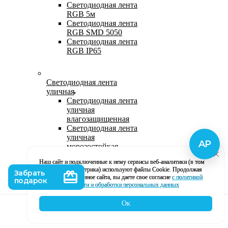
Светодиодная лента
RGB 5м
Светодиодная лента
RGB SMD 5050
Светодиодная лента
RGB IP65
Светодиодная лента
уличная
Светодиодная лента
уличная
влагозащищенная
Светодиодная лента
уличная
морозостойкая
Уличная
Наш сайт и подключенные к нему сервисы веб-аналитики (в том
светодиодная лента
числе, Яндекс Метрика) используют файлы Cookie. Продолжая
220В
использование данное сайта, вы даете свое согласие
с политикой
Светодиодная лента
кофиденциальности и обработки персональных данных
уличная в силиконе
Ок
Каталог
Корзина
Контакты
Профиль
Влагозащищенная лента