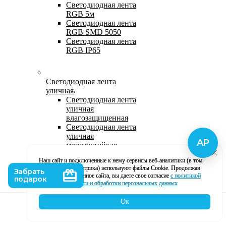
Светодиодная лента
RGB 5м
Светодиодная лента
RGB SMD 5050
Светодиодная лента
RGB IP65
Светодиодная лента
уличная
Светодиодная лента
уличная
влагозащищенная
Светодиодная лента
уличная
морозостойкая
Уличная
Наш сайт и подключенные к нему сервисы веб-аналитики (в том
светодиодная лента
числе, Яндекс Метрика) используют файлы Cookie. Продолжая
220В
использование данное сайта, вы даете свое согласие
с политикой
Светодиодная лента
кофиденциальности и обработки персональных данных
уличная в силиконе
Ок
Каталог
Корзина
Контакты
Профиль
Влагозащищенная лента