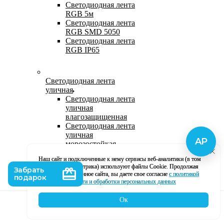
Светодиодная лента
RGB 5м
Светодиодная лента
RGB SMD 5050
Светодиодная лента
RGB IP65
Светодиодная лента
уличная
Светодиодная лента
уличная
влагозащищенная
Светодиодная лента
уличная
морозостойкая
Уличная
Наш сайт и подключенные к нему сервисы веб-аналитики (в том
светодиодная лента
числе, Яндекс Метрика) используют файлы Cookie. Продолжая
220В
использование данное сайта, вы даете свое согласие
с политикой
Светодиодная лента
кофиденциальности и обработки персональных данных
уличная в силиконе
Ок
Каталог
Корзина
Контакты
Профиль
Влагозащищенная лента