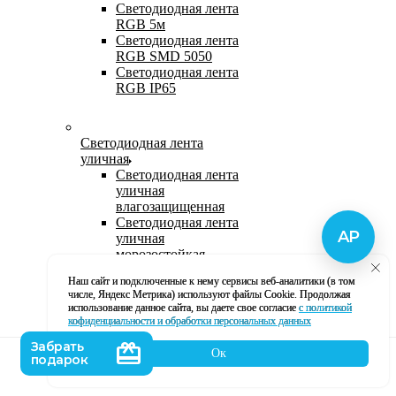
Светодиодная лента
RGB 5м
Светодиодная лента
RGB SMD 5050
Светодиодная лента
RGB IP65
Светодиодная лента
уличная
Светодиодная лента
уличная
влагозащищенная
Светодиодная лента
уличная
морозостойкая
Уличная
Наш сайт и подключенные к нему сервисы веб-аналитики (в том
светодиодная лента
числе, Яндекс Метрика) используют файлы Cookie. Продолжая
220В
использование данное сайта, вы даете свое согласие
с политикой
Светодиодная лента
кофиденциальности и обработки персональных данных
уличная в силиконе
Ок
Каталог
Корзина
Контакты
Профиль
Влагозащищенная лента