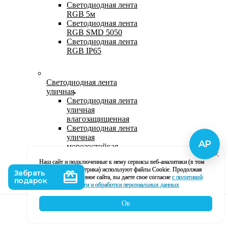
Светодиодная лента
RGB 5м
Светодиодная лента
RGB SMD 5050
Светодиодная лента
RGB IP65
Светодиодная лента
уличная
Светодиодная лента
уличная
влагозащищенная
Светодиодная лента
уличная
морозостойкая
Уличная
Наш сайт и подключенные к нему сервисы веб-аналитики (в том
светодиодная лента
числе, Яндекс Метрика) используют файлы Cookie. Продолжая
220В
использование данное сайта, вы даете свое согласие
с политикой
Светодиодная лента
кофиденциальности и обработки персональных данных
уличная в силиконе
Ок
Каталог
Корзина
Контакты
Профиль
Влагозащищенная лента