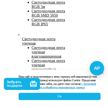
Светодиодная лента
RGB 5м
Светодиодная лента
RGB SMD 5050
Светодиодная лента
RGB IP65
Светодиодная лента
уличная
Светодиодная лента
уличная
влагозащищенная
Светодиодная лента
уличная
морозостойкая
Уличная
Наш сайт и подключенные к нему сервисы веб-аналитики (в том
светодиодная лента
числе, Яндекс Метрика) используют файлы Cookie. Продолжая
220В
использование данное сайта, вы даете свое согласие
с политикой
Светодиодная лента
кофиденциальности и обработки персональных данных
уличная в силиконе
Ок
Каталог
Корзина
Контакты
Профиль
Влагозащищенная лента