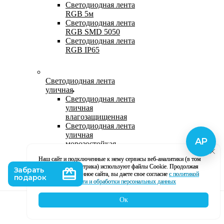
Светодиодная лента
RGB 5м
Светодиодная лента
RGB SMD 5050
Светодиодная лента
RGB IP65
Светодиодная лента
уличная
Светодиодная лента
уличная
влагозащищенная
Светодиодная лента
уличная
морозостойкая
Уличная
Наш сайт и подключенные к нему сервисы веб-аналитики (в том
светодиодная лента
числе, Яндекс Метрика) используют файлы Cookie. Продолжая
220В
использование данное сайта, вы даете свое согласие
с политикой
Светодиодная лента
кофиденциальности и обработки персональных данных
уличная в силиконе
Ок
Каталог
Корзина
Контакты
Профиль
Влагозащищенная лента