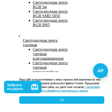
Светодиодная лента
RGB 5м
Светодиодная лента
RGB SMD 5050
Светодиодная лента
RGB IP65
Светодиодная лента
уличная
Светодиодная лента
уличная
влагозащищенная
Светодиодная лента
уличная
морозостойкая
Уличная
Наш сайт и подключенные к нему сервисы веб-аналитики (в том
светодиодная лента
числе, Яндекс Метрика) используют файлы Cookie. Продолжая
220В
использование данное сайта, вы даете свое согласие
с политикой
Светодиодная лента
кофиденциальности и обработки персональных данных
уличная в силиконе
Ок
Каталог
Корзина
Контакты
Профиль
Влагозащищенная лента