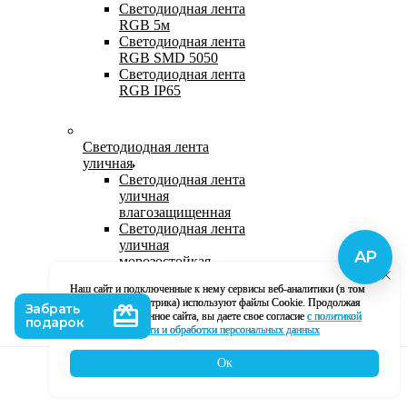
Светодиодная лента
RGB 5м
Светодиодная лента
RGB SMD 5050
Светодиодная лента
RGB IP65
Светодиодная лента
уличная
Светодиодная лента
уличная
влагозащищенная
Светодиодная лента
уличная
морозостойкая
Уличная
Наш сайт и подключенные к нему сервисы веб-аналитики (в том
светодиодная лента
числе, Яндекс Метрика) используют файлы Cookie. Продолжая
220В
использование данное сайта, вы даете свое согласие
с политикой
Светодиодная лента
кофиденциальности и обработки персональных данных
уличная в силиконе
Ок
Каталог
Корзина
Контакты
Профиль
Влагозащищенная лента