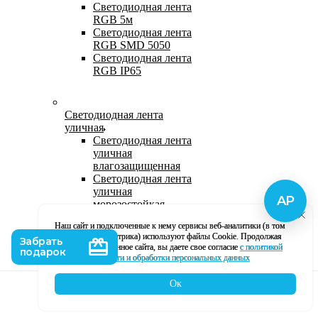
Светодиодная лента
RGB 5м
Светодиодная лента
RGB SMD 5050
Светодиодная лента
RGB IP65
Светодиодная лента
уличная
Светодиодная лента
уличная
влагозащищенная
Светодиодная лента
уличная
морозостойкая
Уличная
Наш сайт и подключенные к нему сервисы веб-аналитики (в том
светодиодная лента
числе, Яндекс Метрика) используют файлы Cookie. Продолжая
220В
использование данное сайта, вы даете свое согласие
с политикой
Светодиодная лента
кофиденциальности и обработки персональных данных
уличная в силиконе
Ок
Каталог
Корзина
Контакты
Профиль
Влагозащищенная лента