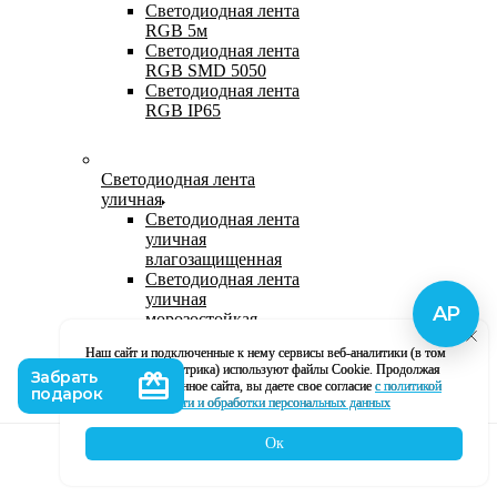
Светодиодная лента
RGB 5м
Светодиодная лента
RGB SMD 5050
Светодиодная лента
RGB IP65
Светодиодная лента
уличная
Светодиодная лента
уличная
влагозащищенная
Светодиодная лента
уличная
морозостойкая
Уличная
Наш сайт и подключенные к нему сервисы веб-аналитики (в том
светодиодная лента
числе, Яндекс Метрика) используют файлы Cookie. Продолжая
220В
использование данное сайта, вы даете свое согласие
с политикой
Светодиодная лента
кофиденциальности и обработки персональных данных
уличная в силиконе
Ок
Каталог
Корзина
Контакты
Профиль
Влагозащищенная лента