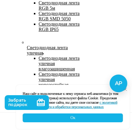
Светодиодная лента
RGB 5м
Светодиодная лента
RGB SMD 5050
Светодиодная лента
RGB IP65
Светодиодная лента
уличная
Светодиодная лента
уличная
влагозащищенная
Светодиодная лента
уличная
морозостойкая
Уличная
Наш сайт и подключенные к нему сервисы веб-аналитики (в том
светодиодная лента
числе, Яндекс Метрика) используют файлы Cookie. Продолжая
220В
использование данное сайта, вы даете свое согласие
с политикой
Светодиодная лента
кофиденциальности и обработки персональных данных
уличная в силиконе
Ок
Каталог
Корзина
Контакты
Профиль
Влагозащищенная лента