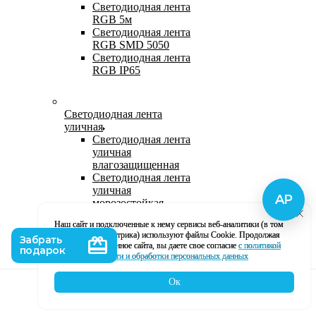
Светодиодная лента
RGB 5м
Светодиодная лента
RGB SMD 5050
Светодиодная лента
RGB IP65
Светодиодная лента
уличная
Светодиодная лента
уличная
влагозащищенная
Светодиодная лента
уличная
морозостойкая
Уличная
Наш сайт и подключенные к нему сервисы веб-аналитики (в том
светодиодная лента
числе, Яндекс Метрика) используют файлы Cookie. Продолжая
220В
использование данное сайта, вы даете свое согласие
с политикой
Светодиодная лента
кофиденциальности и обработки персональных данных
уличная в силиконе
Ок
Каталог
Корзина
Контакты
Профиль
Влагозащищенная лента