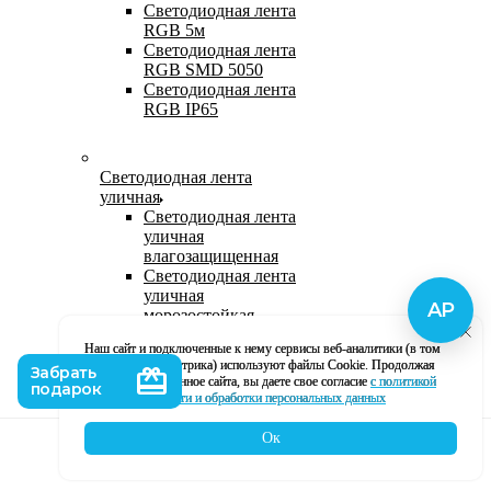
Светодиодная лента
RGB 5м
Светодиодная лента
RGB SMD 5050
Светодиодная лента
RGB IP65
Светодиодная лента
уличная
Светодиодная лента
уличная
влагозащищенная
Светодиодная лента
уличная
морозостойкая
Уличная
Наш сайт и подключенные к нему сервисы веб-аналитики (в том
светодиодная лента
числе, Яндекс Метрика) используют файлы Cookie. Продолжая
220В
использование данное сайта, вы даете свое согласие
с политикой
Светодиодная лента
кофиденциальности и обработки персональных данных
уличная в силиконе
Ок
Каталог
Корзина
Контакты
Профиль
Влагозащищенная лента