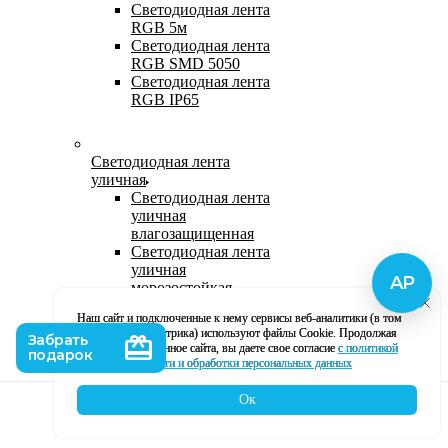
Светодиодная лента
RGB 5м
Светодиодная лента
RGB SMD 5050
Светодиодная лента
RGB IP65
Светодиодная лента
уличная
Светодиодная лента
уличная
влагозащищенная
Светодиодная лента
уличная
морозостойкая
Уличная
Наш сайт и подключенные к нему сервисы веб-аналитики (в том
светодиодная лента
числе, Яндекс Метрика) используют файлы Cookie. Продолжая
220В
использование данное сайта, вы даете свое согласие
с политикой
Светодиодная лента
кофиденциальности и обработки персональных данных
уличная в силиконе
Ок
Каталог
Корзина
Контакты
Профиль
Влагозащищенная лента