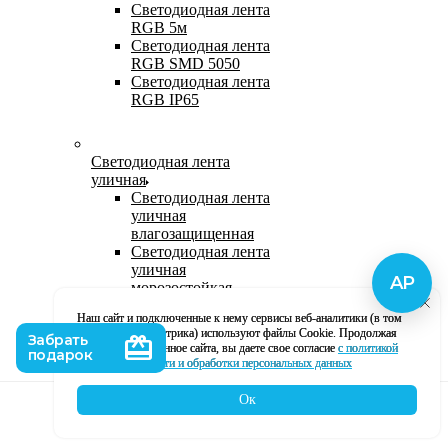
Светодиодная лента
RGB 5м
Светодиодная лента
RGB SMD 5050
Светодиодная лента
RGB IP65
Светодиодная лента
уличная
Светодиодная лента
уличная
влагозащищенная
Светодиодная лента
уличная
морозостойкая
Уличная
Наш сайт и подключенные к нему сервисы веб-аналитики (в том
светодиодная лента
числе, Яндекс Метрика) используют файлы Cookie. Продолжая
220В
использование данное сайта, вы даете свое согласие
с политикой
Светодиодная лента
кофиденциальности и обработки персональных данных
уличная в силиконе
Ок
Каталог
Корзина
Контакты
Профиль
Влагозащищенная лента