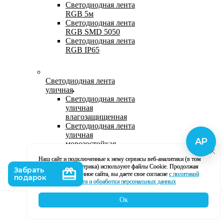
Светодиодная лента
RGB 5м
Светодиодная лента
RGB SMD 5050
Светодиодная лента
RGB IP65
Светодиодная лента
уличная
Светодиодная лента
уличная
влагозащищенная
Светодиодная лента
уличная
морозостойкая
Уличная
Наш сайт и подключенные к нему сервисы веб-аналитики (в том
светодиодная лента
числе, Яндекс Метрика) используют файлы Cookie. Продолжая
220В
использование данное сайта, вы даете свое согласие
с политикой
Светодиодная лента
кофиденциальности и обработки персональных данных
уличная в силиконе
Ок
Каталог
Корзина
Контакты
Профиль
Влагозащищенная лента