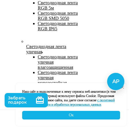
Светодиодная лента
RGB 5м
Светодиодная лента
RGB SMD 5050
Светодиодная лента
RGB IP65
Светодиодная лента
уличная
Светодиодная лента
уличная
влагозащищенная
Светодиодная лента
уличная
морозостойкая
Уличная
Наш сайт и подключенные к нему сервисы веб-аналитики (в том
светодиодная лента
числе, Яндекс Метрика) используют файлы Cookie. Продолжая
220В
использование данное сайта, вы даете свое согласие
с политикой
Светодиодная лента
кофиденциальности и обработки персональных данных
уличная в силиконе
Ок
Каталог
Корзина
Контакты
Профиль
Влагозащищенная лента