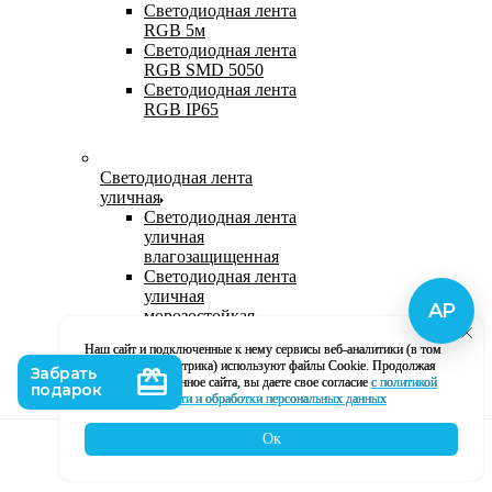
Светодиодная лента
RGB 5м
Светодиодная лента
RGB SMD 5050
Светодиодная лента
RGB IP65
Светодиодная лента
уличная
Светодиодная лента
уличная
влагозащищенная
Светодиодная лента
уличная
морозостойкая
Уличная
Наш сайт и подключенные к нему сервисы веб-аналитики (в том
светодиодная лента
числе, Яндекс Метрика) используют файлы Cookie. Продолжая
220В
использование данное сайта, вы даете свое согласие
с политикой
Светодиодная лента
кофиденциальности и обработки персональных данных
уличная в силиконе
Ок
Каталог
Корзина
Контакты
Профиль
Влагозащищенная лента