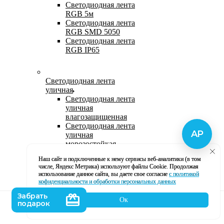
Светодиодная лента
RGB 5м
Светодиодная лента
RGB SMD 5050
Светодиодная лента
RGB IP65
Светодиодная лента
уличная
Светодиодная лента
уличная
влагозащищенная
Светодиодная лента
уличная
морозостойкая
Уличная
Наш сайт и подключенные к нему сервисы веб-аналитики (в том
светодиодная лента
числе, Яндекс Метрика) используют файлы Cookie. Продолжая
220В
использование данное сайта, вы даете свое согласие
с политикой
Светодиодная лента
кофиденциальности и обработки персональных данных
уличная в силиконе
Ок
Каталог
Корзина
Контакты
Профиль
Влагозащищенная лента