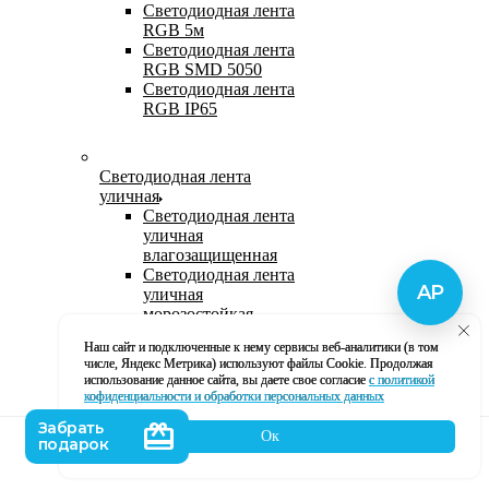
Светодиодная лента
RGB 5м
Светодиодная лента
RGB SMD 5050
Светодиодная лента
RGB IP65
Светодиодная лента
уличная
Светодиодная лента
уличная
влагозащищенная
Светодиодная лента
уличная
морозостойкая
Уличная
Наш сайт и подключенные к нему сервисы веб-аналитики (в том
светодиодная лента
числе, Яндекс Метрика) используют файлы Cookie. Продолжая
220В
использование данное сайта, вы даете свое согласие
с политикой
Светодиодная лента
кофиденциальности и обработки персональных данных
уличная в силиконе
Ок
Каталог
Корзина
Контакты
Профиль
Влагозащищенная лента