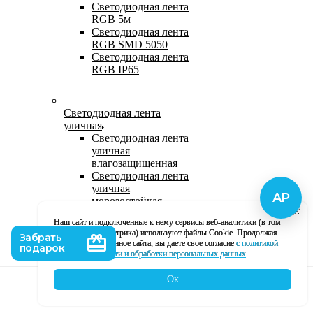
Светодиодная лента
RGB 5м
Светодиодная лента
RGB SMD 5050
Светодиодная лента
RGB IP65
Светодиодная лента
уличная
Светодиодная лента
уличная
влагозащищенная
Светодиодная лента
уличная
морозостойкая
Уличная
Наш сайт и подключенные к нему сервисы веб-аналитики (в том
светодиодная лента
числе, Яндекс Метрика) используют файлы Cookie. Продолжая
220В
использование данное сайта, вы даете свое согласие
с политикой
Светодиодная лента
кофиденциальности и обработки персональных данных
уличная в силиконе
Ок
Каталог
Корзина
Контакты
Профиль
Влагозащищенная лента