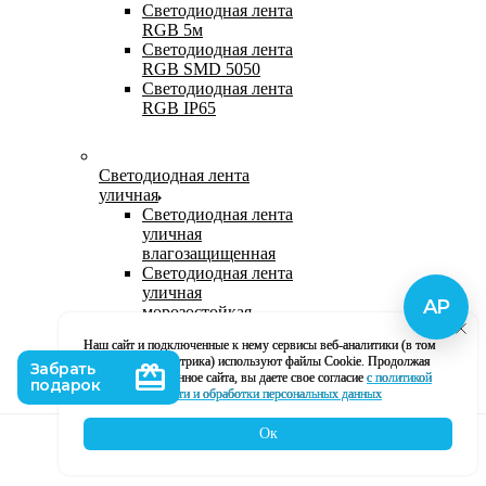
Светодиодная лента
RGB 5м
Светодиодная лента
RGB SMD 5050
Светодиодная лента
RGB IP65
Светодиодная лента
уличная
Светодиодная лента
уличная
влагозащищенная
Светодиодная лента
уличная
морозостойкая
Уличная
Наш сайт и подключенные к нему сервисы веб-аналитики (в том
светодиодная лента
числе, Яндекс Метрика) используют файлы Cookie. Продолжая
220В
использование данное сайта, вы даете свое согласие
с политикой
Светодиодная лента
кофиденциальности и обработки персональных данных
уличная в силиконе
Ок
Каталог
Корзина
Контакты
Профиль
Влагозащищенная лента